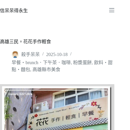
跳
至
信呆呆得永生
主
要
內
容
高雄三民。花花手作輕食
殺手呆呆
2025-10-18
早餐‧brunch．下午茶．咖啡
,
粉漿蛋餅
,
飲料‧甜
點‧麵包
,
高雄縣市美食