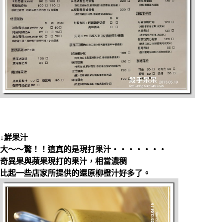
↓鮮果汁
大～～驚！！這真的是現打果汁‧‧‧‧‧‧‧
奇異果與蘋果現打的果汁，相當濃稠
比起一些店家所提供的還原柳橙汁好多了。