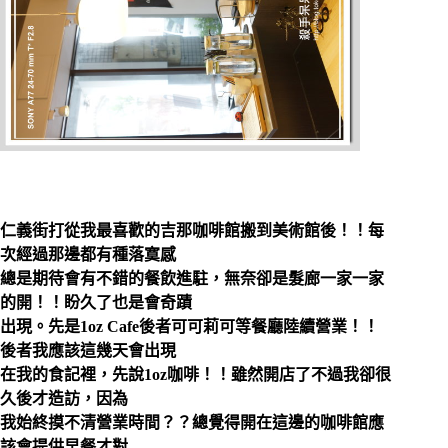
仁義街打從我最喜歡的吉那咖啡館搬到美術館後！！每
次經過那邊都有種落寞感
總是期待會有不錯的餐飲進駐，無奈卻是髮廊一家一家
的開！！盼久了也是會奇蹟
出現。
先是1oz Cafe後者可可莉可等餐廳陸續營業！！
後者我應該這幾天會出現
在我的食記裡，先說1oz咖啡！！雖然開店了不過我卻很
久後才造訪，因為
我始終摸不清營業時間？？總覺得開在這邊的咖啡館應
該會提供早餐才對