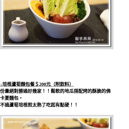
↓培根蘆筍麵包餐＄200元（附飲料）
份量絕對勝過好幾家！！鬆軟的地瓜搭配烤的酥脆的佛
卡夏麵包，
不過蘆筍培根煎太熟了吃起有點硬！！