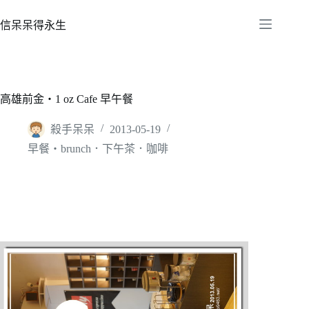
跳
至
信呆呆得永生
主
要
內
容
高雄前金‧1 oz Cafe 早午餐
殺手呆呆
2013-05-19
早餐‧brunch．下午茶．咖啡