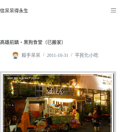
跳
至
信呆呆得永生
主
要
內
容
高雄前鎮‧黑狗食堂（已搬家）
殺手呆呆
2011-10-31
平民化小吃