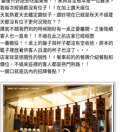
最後只好跑去吃關東煮！！黑狗食堂根本是一位難求，
我每次經過都沒有位子！！在加上露天座位
天氣熱夏天去鐵定餵蚊子，還好現在已經是秋天不過夏
天都沒有位子更何況現在？？
運氣不錯我們到的時候剛好有一桌正要離開，之後陸續
客人也一直來！！不過在此之前店家已經經歷
一番戰役！！桌上的盤子與杯子都沒有空收拾，原本的
籃子裡放著供客人舀湯的杯子也沒了‧‧‧
店家就是很隨性的個性！！餐車前的的餐牌介紹餐點和
價位，不過來這裡的客人都是熟門熟路！！
一開口就是店內的招牌餐點？？