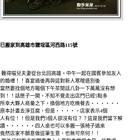
已搬家到
高雄市鹽埕區河西路115號
難得喵兒夫妻從台北回高雄，中午一起在國賓參加友人
的婚禮！！喜宴過後再與這對新人寒暄道別後
當然要找個地方喝個下午茶閒話八卦一下萬萬沒有想
到！！話匣子一開，不知不覺走出店門已經5點多
所幸大夥人商量之下，換個地方吃晚餐去‧‧‧‧‧‧
原本計畫去淨豆腐，但是‧‧‧‧‧店家表示4個
人有位！！但是我們5個人卻沒有位？？這是我們當下解
讀‧‧‧‧‧‧四人桌也可以多搬一張椅子過來
竟然店家不願意做這筆生意，也無可奈何！！