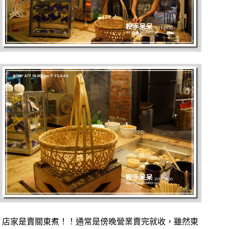
店家是賣關東煮！！通常是傍晚營業賣完就收，雖然東