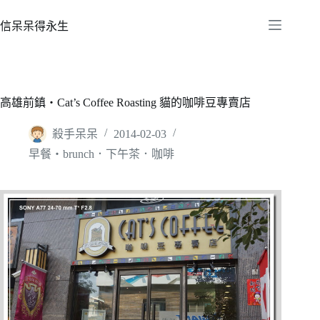
跳
至
信呆呆得永生
主
要
內
容
高雄前鎮‧Cat’s Coffee Roasting 貓的咖啡豆專賣店
殺手呆呆
2014-02-03
早餐‧brunch．下午茶．咖啡