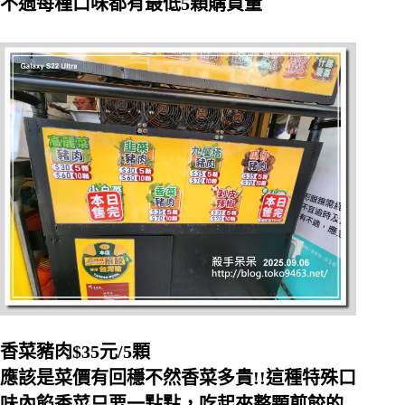
不過每種口味都有最低5顆購買量
香菜豬肉$35元/5顆
應該是菜價有回穩不然香菜多貴!!這種特殊口
味內餡香菜只要一點點，吃起來整顆煎餃的