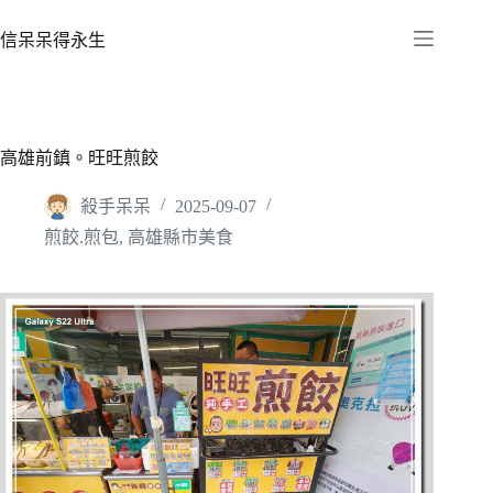
跳
至
信呆呆得永生
主
要
內
容
高雄前鎮。旺旺煎餃
殺手呆呆
2025-09-07
煎餃.煎包
,
高雄縣市美食