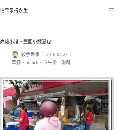
跳
至
信呆呆得永生
主
要
內
容
高雄小港。豐圓小籠湯包
殺手呆呆
2018-04-27
早餐‧brunch．下午茶．咖啡