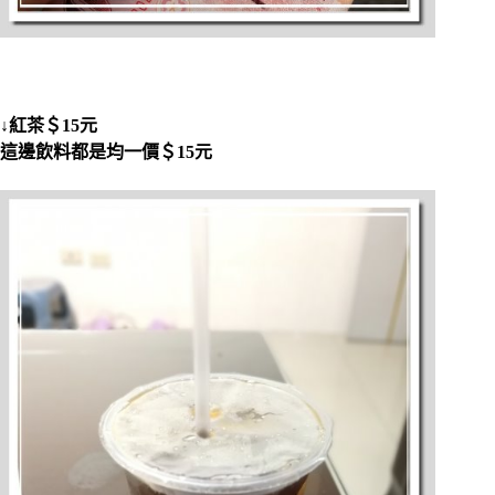
↓紅茶＄15元
這邊飲料都是均一價＄15元