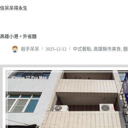
跳
信呆呆得永生
至
主
要
內
高雄小港。外省麵
容
殺手呆呆
2025-12-12
中式餐點
,
高雄縣市美食
,
麵