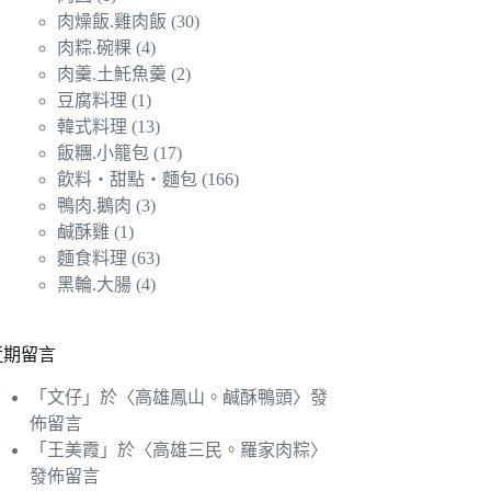
肉燥飯.雞肉飯
(30)
肉粽.碗粿
(4)
肉羹.土魠魚羹
(2)
豆腐料理
(1)
韓式料理
(13)
飯糰.小籠包
(17)
飲料‧甜點‧麵包
(166)
鴨肉.鵝肉
(3)
鹹酥雞
(1)
麵食料理
(63)
黑輪.大腸
(4)
近期留言
「
文仔
」於〈
高雄鳳山。鹹酥鴨頭
〉發
佈留言
「
王美霞
」於〈
高雄三民。羅家肉粽
〉
發佈留言