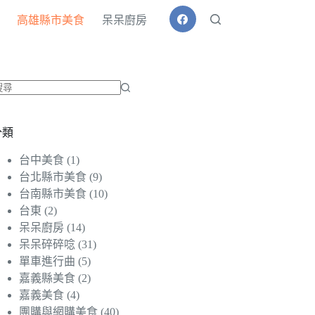
高雄縣市美食
呆呆廚房
找
不
分類
到
符
台中美食
(1)
合
台北縣市美食
(9)
條
台南縣市美食
(10)
件
台東
(2)
的
呆呆廚房
(14)
結
呆呆碎碎唸
(31)
果
單車進行曲
(5)
嘉義縣美食
(2)
嘉義美食
(4)
團購與網購美食
(40)