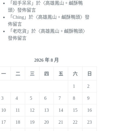
「
殺手呆呆
」於〈
高雄鳳山。鹹酥鴨
頭
〉發佈留言
「
Ching
」於〈
高雄鳳山。鹹酥鴨頭
〉發
佈留言
「
老吃貨
」於〈
高雄鳳山。鹹酥鴨頭
〉
發佈留言
2026 年 8 月
一
二
三
四
五
六
日
1
2
3
4
5
6
7
8
9
10
11
12
13
14
15
16
17
18
19
20
21
22
23