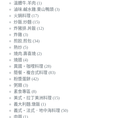
溫體牛.羊肉
(1)
滷味.鹹水雞.東山鴨頭
(3)
火鍋料理
(17)
炒飯.炒麵
(15)
炸豬排.丼飯
(12)
炸雞
(3)
煎餃.煎包
(34)
熱炒
(5)
燒肉.壽喜燒
(2)
燒腊
(4)
異國‧咖哩料理
(28)
簡餐‧複合式料理
(83)
粉漿蛋餅
(42)
粥類
(3)
素食專區
(8)
美式‧拉丁美洲料理
(15)
義大利麵.燉飯
(1)
義式‧法式．地中海料理
(50)
肉圓
(1)