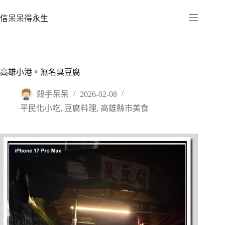
跳
至
信呆呆得永生
主
要
內
容
高雄小港。無名臭豆腐
殺手呆呆
2026-02-08
平民化小吃
,
豆腐料理
,
高雄縣市美食