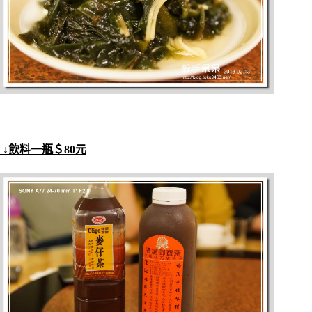
↓飲料一瓶＄80元