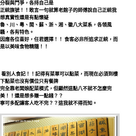
分裂與鬥爭，各持自己是
正統旗號！！敢言一句就算老館子的師傅說自己正統我
想真實性還是有點懷疑
魯、川、粵、閩、蘇、浙、湘、徽八大菜系，各領風
騷，各有特色。
因應各位喜好，任君選擇！！ 食客必非所追求正統，而
是以美味食物精隨！！
看別人食記！！記得有菜單可以點菜，而現在必須到樓
下點菜也沒有價位只有餐牌
完全靠老闆娘配菜模式，但顯然這點八不就不怎麼完
美！！還是想多賺一點錢？？
寧可多配讓客人吃不完？？這我就不得而知。