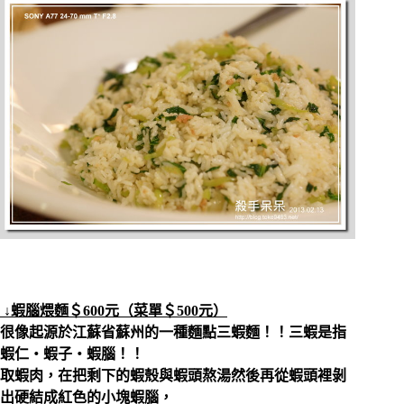
↓蝦腦煨麵＄600元（菜單＄500元）
很像起源於江蘇省蘇州的一種麵點三蝦麵！！三蝦是指
蝦仁‧蝦子‧蝦腦！！
取蝦肉，在把剩下的蝦殼與蝦頭熬湯然後再從蝦頭裡剝
出硬結成紅色的小塊蝦腦，