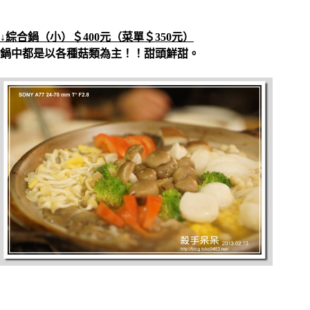
↓綜合鍋（小）＄400元（菜單＄350元）
鍋中都是以各種菇類為主！！甜頭鮮甜。