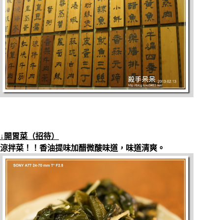
↓開胃菜（招待）
涼拌菜！！香油提味加醋微酸味道，味道清爽。