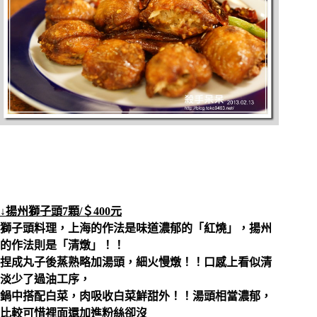
↓揚州獅子頭7顆/＄400元
獅子頭料理
，上海的作法是味道濃郁的「紅燒」，
揚州
的作法則是「清燉」！！
捏成丸子後蒸熟略加湯頭，細火慢燉！！口感上看似清
淡少了過油工序，
鍋中搭配白菜，肉吸收白菜鮮甜外！！湯頭相當濃郁，
比較可惜裡面還加進粉絲卻沒