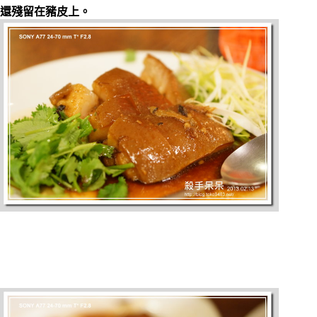
還殘留在豬皮上。