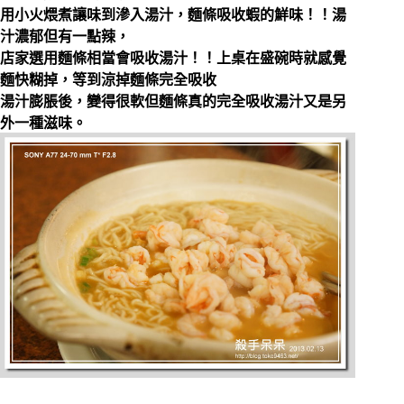
用小火煨煮讓味到滲入湯汁，麵條吸收蝦的鮮味！！湯
汁濃郁但有一點辣，
店家選用麵條相當會吸收湯汁！！上桌在盛碗時就感覺
麵快糊掉，等到涼掉麵條完全吸收
湯汁膨脹後，變得很軟但麵條真的完全吸收湯汁又是另
外一種滋味。