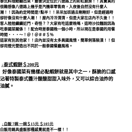
泰式料理給翻出來，最後決定位於八德路上的彩虹廚房！！其實真的
很難想像八德路上幾乎是汽機車零售商，入夜後自然沒有什麼人
潮！！因為約定時間是7點半！！呆呆加班過去剛剛好，但是經過時
卻好像沒有什麼人潮！！屋內冷冷清清，但是大家在店內不久後！！
客人陸陸續續近門，奇怪？？大家有吃這麼晚嗎，這時沙拉麵說因為
吃泰國菜關係！！配合時差泰國晚一個小時，所以現在是泰國的用餐
時間‧‧‧～！＠！＠＃＃＄％
這家有別其他家！！店內並沒有太多異國風情，簡單俐落裝潢！！但
卻用燈光營造出不同於一般泰國餐廳風格。
↓泰式蝦餅＄200元
好像泰國菜有幾樣必點蝦餅就是其中之一，酥脆的口感
沾著特製泰式醬汁酸酸甜甜入味外，又可以綜合油炸的
油膩。
↓白飯 7碗 一碗＄15元 ＄105元
白飯用錫具盛飯那種感覺就是不一樣！！