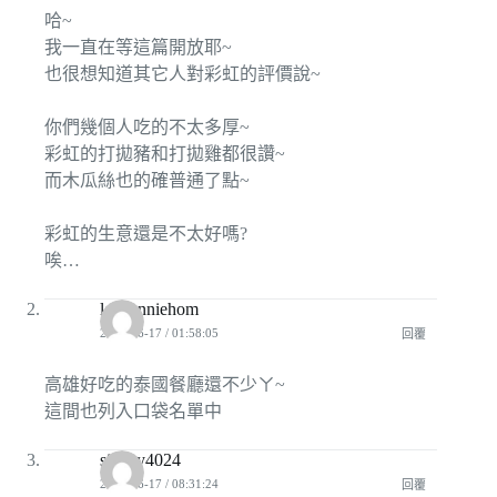
哈~
我一直在等這篇開放耶~
也很想知道其它人對彩虹的評價說~
你們幾個人吃的不太多厚~
彩虹的打拋豬和打拋雞都很讚~
而木瓜絲也的確普通了點~
彩虹的生意還是不太好嗎?
唉…
leebonniehom
2010-06-17 / 01:58:05
回覆
高雄好吃的泰國餐廳還不少ㄚ~
這間也列入口袋名單中
sidney4024
2010-06-17 / 08:31:24
回覆