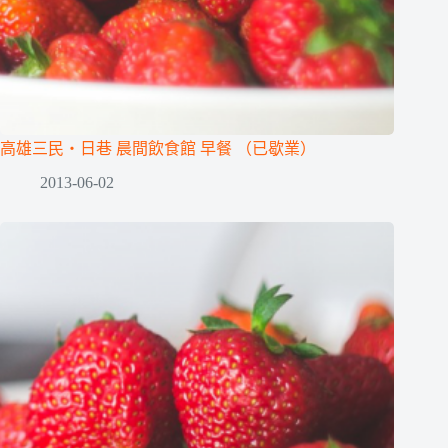
高雄三民‧日巷 晨間飲食館 早餐 （已歇業）
2013-06-02