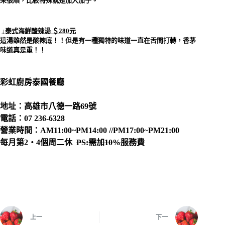
來很順，比較特殊就是加入茄子。
↓泰式海鮮酸辣湯 ＄280元
這湯雖然是酸辣底！！但是有一種獨特的味道一直在舌間打轉，香茅
味道真是重！！
彩虹廚房泰國餐廳
地址：高雄市八德一路69號
電話：07 236-6328
營業時間：AM11:00~PM14:00 //PM17:00~PM21:00
每月第2‧4個周二休
PS:需加10%服務費
上一
下一