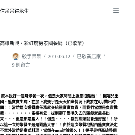
跳
至
信呆呆得永生
主
要
內
容
高雄新興‧彩虹廚房泰國餐廳（已歇業）
殺手呆呆
2010-06-12
已歇業店家
9 則留言
原本說好一個月聚餐一次，但是大家時間上還是很難喬！！懶喵兒出
國‧熊寶寶生病‧在加上我幾乎是天天加班情況下終於在6月喬出時
間！！當然這次選餐廳任務就交給熊寶寶負責，而我們當然是負責戳
熊‧‧‧‧‧‧‧電視有云：拔到獅子鬃毛失去的頭髮就能長出
來‧‧‧但是那是騙人！！但是‧‧‧‧戳到熊頭就會走好運！！所
以這一次的聚餐主題是戳熊大會！！
由於這次聚餐地點由熊寶寶決定
不意外當然是泰式料理，當然在msn討論很久！！幾乎是把高雄整個