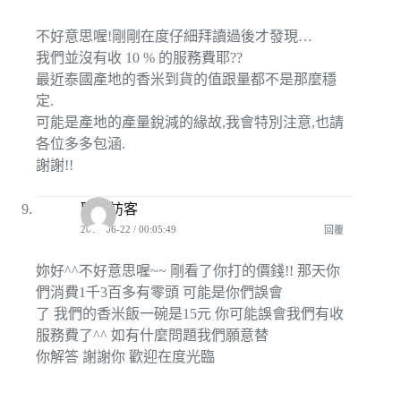
不好意思喔!剛剛在度仔細拜讀過後才發現…
我們並沒有收 10 % 的服務費耶??
最近泰國產地的香米到貨的值跟量都不是那麼穩
定.
可能是產地的產量銳減的緣故,我會特別注意,也請
各位多多包涵.
謝謝!!
匿名訪客
2010-06-22 / 00:05:49
回覆
妳好^^不好意思喔~~ 剛看了你打的價錢!! 那天你
們消費1千3百多有零頭 可能是你們誤會
了 我們的香米飯一碗是15元 你可能誤會我們有收
服務費了^^ 如有什麼問題我們願意替
你解答 謝謝你 歡迎在度光臨