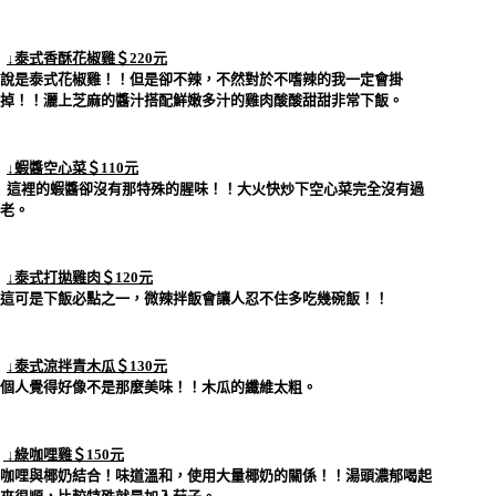
↓泰式香酥花椒雞＄220元
說是泰式花椒雞！！但是卻不辣，不然對於不嗜辣的我一定會掛
掉！！灑上芝麻的醬汁搭配鮮嫩多汁的雞肉酸酸甜甜非常下飯。
↓蝦醬空心菜＄110元
這裡的蝦醬卻沒有那特殊的腥味！！大火快炒下空心菜完全沒有過
老。
↓泰式打拋雞肉＄120元
這可是下飯必點之一，微辣拌飯會讓人忍不住多吃幾碗飯！！
↓泰式涼拌青木瓜＄130元
個人覺得好像不是那麼美味！！木瓜的纖維太粗。
↓綠咖哩雞＄150元
咖哩與椰奶結合！味道溫和，使用大量椰奶的關係！！湯頭濃郁喝起