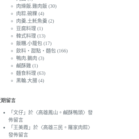
肉燥飯.雞肉飯
(30)
肉粽.碗粿
(4)
肉羹.土魠魚羹
(2)
豆腐料理
(1)
韓式料理
(13)
飯糰.小籠包
(17)
飲料‧甜點‧麵包
(166)
鴨肉.鵝肉
(3)
鹹酥雞
(1)
麵食料理
(63)
黑輪.大腸
(4)
近期留言
「
文仔
」於〈
高雄鳳山。鹹酥鴨頭
〉發
佈留言
「
王美霞
」於〈
高雄三民。羅家肉粽
〉
發佈留言