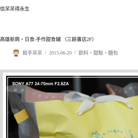
跳
信呆呆得永生
至
主
要
內
高雄新興‧日食-手作甜食鋪 （三餘書店2F）
容
殺手呆呆
2015-06-20
飲料‧甜點‧麵包