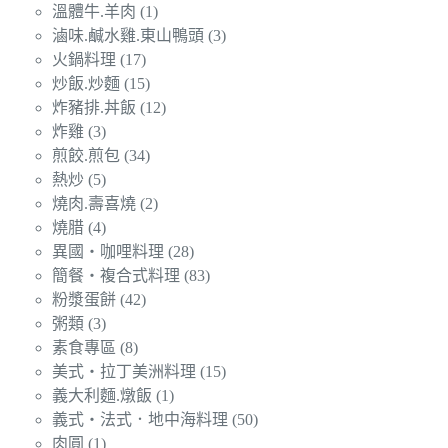
溫體牛.羊肉
(1)
滷味.鹹水雞.東山鴨頭
(3)
火鍋料理
(17)
炒飯.炒麵
(15)
炸豬排.丼飯
(12)
炸雞
(3)
煎餃.煎包
(34)
熱炒
(5)
燒肉.壽喜燒
(2)
燒腊
(4)
異國‧咖哩料理
(28)
簡餐‧複合式料理
(83)
粉漿蛋餅
(42)
粥類
(3)
素食專區
(8)
美式‧拉丁美洲料理
(15)
義大利麵.燉飯
(1)
義式‧法式．地中海料理
(50)
肉圓
(1)