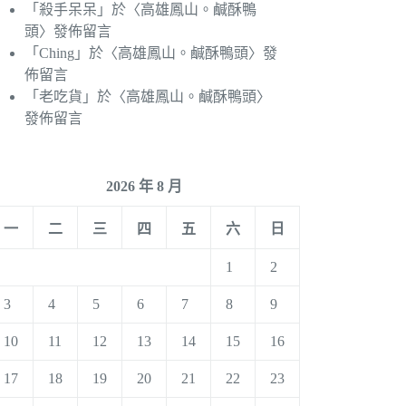
「
殺手呆呆
」於〈
高雄鳳山。鹹酥鴨
頭
〉發佈留言
「
Ching
」於〈
高雄鳳山。鹹酥鴨頭
〉發
佈留言
「
老吃貨
」於〈
高雄鳳山。鹹酥鴨頭
〉
發佈留言
2026 年 8 月
一
二
三
四
五
六
日
1
2
3
4
5
6
7
8
9
10
11
12
13
14
15
16
17
18
19
20
21
22
23