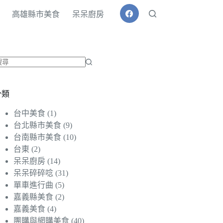
高雄縣市美食
呆呆廚房
找
不
分類
到
符
台中美食
(1)
合
台北縣市美食
(9)
條
台南縣市美食
(10)
件
台東
(2)
的
呆呆廚房
(14)
結
呆呆碎碎唸
(31)
果
單車進行曲
(5)
嘉義縣美食
(2)
嘉義美食
(4)
團購與網購美食
(40)