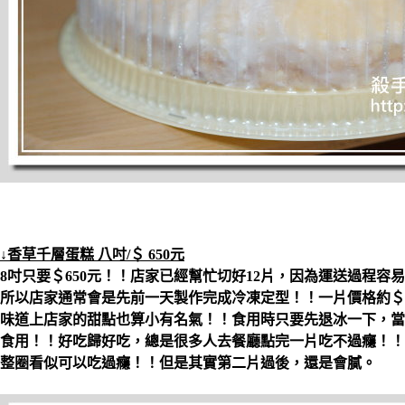
↓香草千層蛋糕 八吋/＄ 650元
8吋只要＄650元！！店家已經幫忙切好12片，因為運送過程容
所以店家通常會是先前一天製作完成冷凍定型！！一片價格約＄
味道上店家的甜點也算小有名氣！！食用時只要先退冰一下，當
食用！！好吃歸好吃，總是很多人去餐廳點完一片吃不過癮！！
整圈看似可以吃過癮！！但是其實第二片過後，還是會膩。