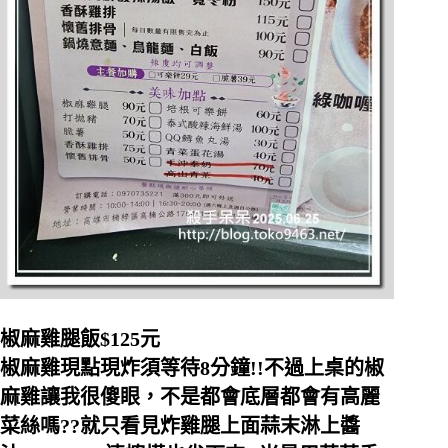
椒麻雞腿飯$125元
椒麻雞現點現炸須等待8分鐘!!不過上桌的椒
麻雞讓我很傻眼，不是都會底層都會有高麗
菜絲嗎??就只看見炸雞腿上面蒜末淋上醬