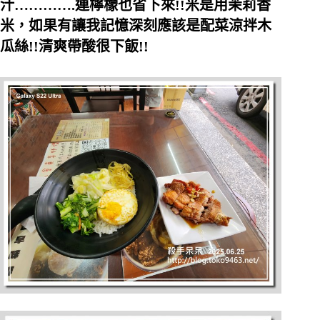
汁………….連檸檬也省下來!!米是用茉莉香
米，如果有讓我記憶深刻應該是配菜涼拌木
瓜絲!!清爽帶酸很下飯!!