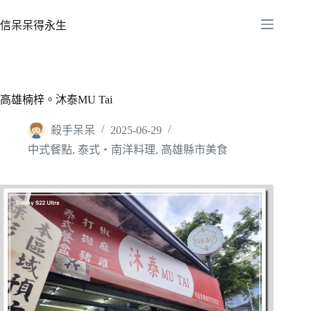
跳
至
信呆呆得永生
主
要
內
容
高雄楠梓。沐泰MU Tai
殺手呆呆
2025-06-29
中式餐點
,
泰式‧南洋料理
,
高雄縣市美食