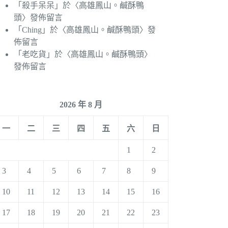
「
殺手呆呆
」於〈
高雄鳳山。鹹酥鴨
頭
〉發佈留言
「
Ching
」於〈
高雄鳳山。鹹酥鴨頭
〉發
佈留言
「
老吃貨
」於〈
高雄鳳山。鹹酥鴨頭
〉
發佈留言
2026 年 8 月
一
二
三
四
五
六
日
1
2
3
4
5
6
7
8
9
10
11
12
13
14
15
16
17
18
19
20
21
22
23