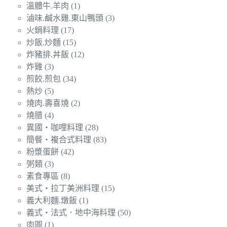
溫體牛.羊肉
(1)
滷味.鹹水雞.東山鴨頭
(3)
火鍋料理
(17)
炒飯.炒麵
(15)
炸豬排.丼飯
(12)
炸雞
(3)
煎餃.煎包
(34)
熱炒
(5)
燒肉.壽喜燒
(2)
燒腊
(4)
異國‧咖哩料理
(28)
簡餐‧複合式料理
(83)
粉漿蛋餅
(42)
粥類
(3)
素食專區
(8)
美式‧拉丁美洲料理
(15)
義大利麵.燉飯
(1)
義式‧法式．地中海料理
(50)
肉圓
(1)