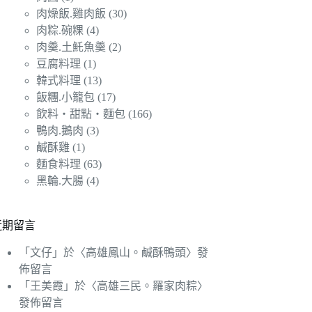
肉燥飯.雞肉飯
(30)
肉粽.碗粿
(4)
肉羹.土魠魚羹
(2)
豆腐料理
(1)
韓式料理
(13)
飯糰.小籠包
(17)
飲料‧甜點‧麵包
(166)
鴨肉.鵝肉
(3)
鹹酥雞
(1)
麵食料理
(63)
黑輪.大腸
(4)
近期留言
「
文仔
」於〈
高雄鳳山。鹹酥鴨頭
〉發
佈留言
「
王美霞
」於〈
高雄三民。羅家肉粽
〉
發佈留言