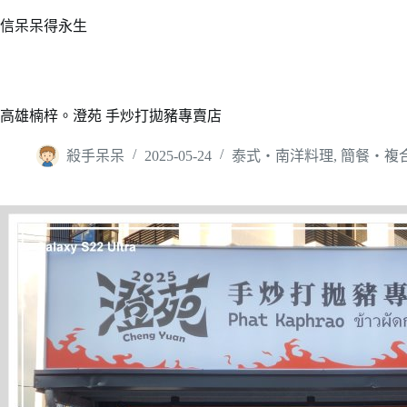
跳
信呆呆得永生
至
主
要
內
高雄楠梓。澄苑 手炒打拋豬專賣店
容
殺手呆呆
2025-05-24
泰式‧南洋料理
,
簡餐‧複