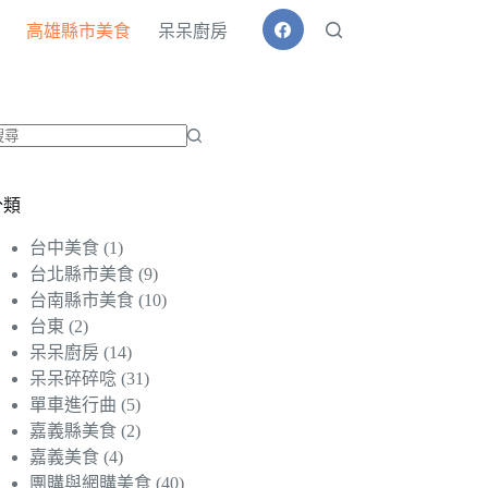
高雄縣市美食
呆呆廚房
找
不
分類
到
符
台中美食
(1)
合
台北縣市美食
(9)
條
台南縣市美食
(10)
件
台東
(2)
的
呆呆廚房
(14)
結
呆呆碎碎唸
(31)
果
單車進行曲
(5)
嘉義縣美食
(2)
嘉義美食
(4)
團購與網購美食
(40)