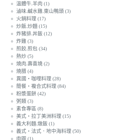
溫體牛.羊肉
(1)
滷味.鹹水雞.東山鴨頭
(3)
火鍋料理
(17)
炒飯.炒麵
(15)
炸豬排.丼飯
(12)
炸雞
(3)
煎餃.煎包
(34)
熱炒
(5)
燒肉.壽喜燒
(2)
燒腊
(4)
異國‧咖哩料理
(28)
簡餐‧複合式料理
(84)
粉漿蛋餅
(42)
粥類
(3)
素食專區
(8)
美式‧拉丁美洲料理
(15)
義大利麵.燉飯
(1)
義式‧法式．地中海料理
(50)
肉圓
(1)