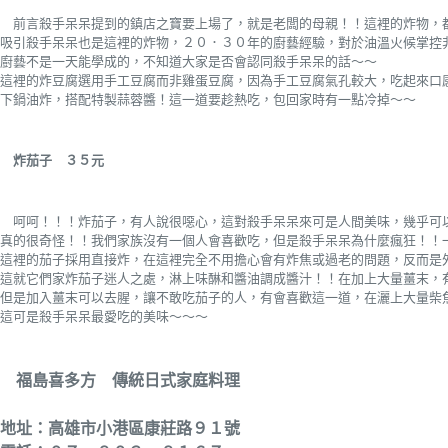
前言
殺手呆呆提到的鎮店之寶要上場了，就是老闆的母親！！這裡的炸物，
吸引殺手呆呆也是這裡的炸物，２０．３０年的廚藝經驗，對於油溫火候掌控
廚藝不是一天能學成的，不知道大家是否會認同殺手呆呆的話～～
這裡的炸豆腐選用手工豆腐而非雞蛋豆腐，因為手工豆腐氣孔較大，吃起來口
下鍋油炸，搭配特製蒜蓉醬！這一道要趁熱吃，包回家時有一點冷掉～～
炸茄子 ３５元
呵呵！！！炸茄子，有人說很噁心，這對殺手呆呆來可是人間美味，幾乎可
真的很奇怪！！我們家族沒有一個人會喜歡吃，但是殺手呆呆為什麼瘋狂！！
這裡的茄子採用直接炸，在這裡完全不用擔心會有炸焦或過老的問題，反而是
這就它們家炸茄子迷人之處，淋上味醂和醬油調成醬汁！！在加上大量薑末，
但是加入薑末可以去腥，讓不敢吃茄子的人，有會喜歡這一道，在灑上大量柴
這可是殺手呆呆最愛吃的美味～～～
福島喜多方 傳統日式家庭料理
地址：高雄市小港區康莊路９１號