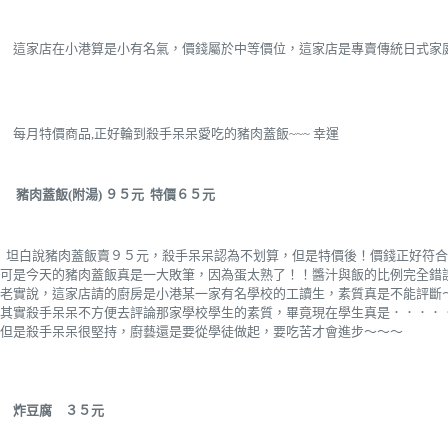
這家店在小港算是小有名氣，價錢屬於中等價位，這家店是專賣傳統日式家
每月特價商品,正好輪到殺手呆呆愛吃的豬肉蓋飯~~~ 幸運
豬肉蓋飯(附湯) ９５元
特價６５元
坦白說豬肉蓋飯賣９５元，殺手呆呆認為不划算，但是特價後！價錢正好符合
可是今天的豬肉蓋飯真是一大敗筆，因為蛋太熟了！！醬汁與飯的比例完全錯
老實說，這家店請的廚房是小港某一家有名學校的工讀生，素質真是不能評斷
其實殺手呆呆不方便去評論那家學校學生的素質，畢竟現在學生真是．．．．
但是殺手呆呆很堅持，廚藝還是要從學徒做起，要吃苦才會進步～～～
炸豆腐 ３５元