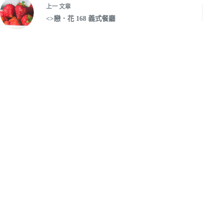
上一
文章
<>戀．花 168 義式餐廳