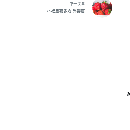
下一
文章
<>福島喜多方 外帶篇