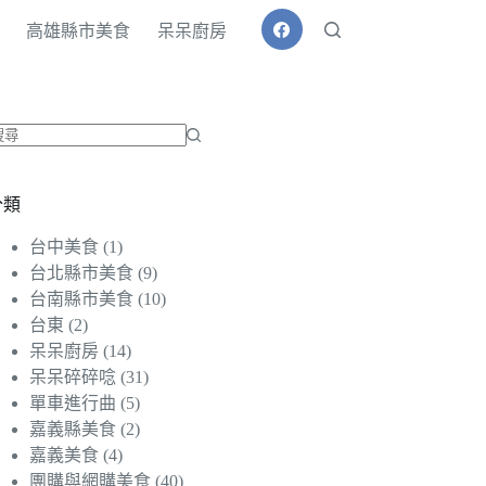
高雄縣市美食
呆呆廚房
找
不
分類
到
符
台中美食
(1)
合
台北縣市美食
(9)
條
台南縣市美食
(10)
件
台東
(2)
的
呆呆廚房
(14)
結
呆呆碎碎唸
(31)
果
單車進行曲
(5)
嘉義縣美食
(2)
嘉義美食
(4)
團購與網購美食
(40)