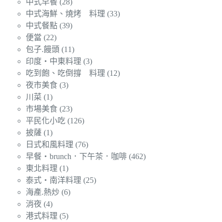
中式早餐
(28)
中式海鮮、燒烤 料理
(33)
中式餐點
(39)
便當
(22)
包子.饅頭
(11)
印度‧中東料理
(3)
吃到飽、吃倒撐 料理
(12)
夜市美食
(3)
川菜
(1)
市場美食
(23)
平民化小吃
(126)
披薩
(1)
日式和風料理
(76)
早餐‧brunch．下午茶．咖啡
(462)
東北料理
(1)
泰式‧南洋料理
(25)
海產.熱炒
(6)
消夜
(4)
港式料理
(5)