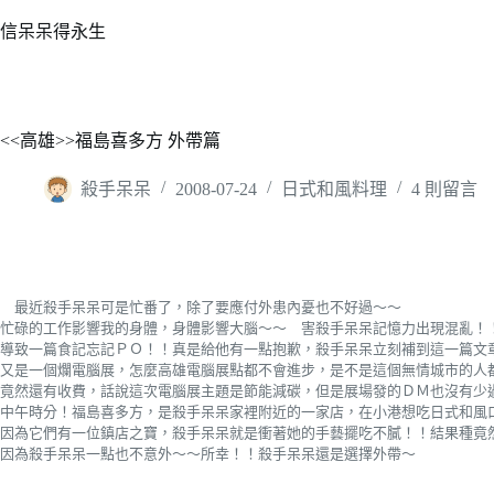
跳
信呆呆得永生
至
主
要
內
<<高雄>>福島喜多方 外帶篇
容
殺手呆呆
2008-07-24
日式和風料理
4 則留言
最近殺手呆呆可是忙番了，除了要應付外患內憂也不好過～～
忙碌的工作影響我的身體，身體影響大腦～～ 害殺手呆呆記憶力出現混亂！
導致一篇食記忘記ＰＯ！！真是給他有一點抱歉，殺手呆呆立刻補到這一篇文
又是一個爛電腦展，怎麼高雄電腦展點都不會進步，是不是這個無情城市的人
竟然還有收費，話說這次電腦展主題是節能減碳，但是展場發的ＤＭ也沒有少
中午時分！福島喜多方，是殺手呆呆家裡附近的一家店，在小港想吃日式和風
因為它們有一位鎮店之寶，殺手呆呆就是衝著她的手藝擺吃不膩！！結果種竟
因為殺手呆呆一點也不意外～～所幸！！殺手呆呆還是選擇外帶～