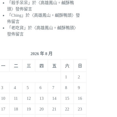
「
殺手呆呆
」於〈
高雄鳳山。鹹酥鴨
頭
〉發佈留言
「
Ching
」於〈
高雄鳳山。鹹酥鴨頭
〉發
佈留言
「
老吃貨
」於〈
高雄鳳山。鹹酥鴨頭
〉
發佈留言
2026 年 8 月
一
二
三
四
五
六
日
1
2
3
4
5
6
7
8
9
10
11
12
13
14
15
16
17
18
19
20
21
22
23