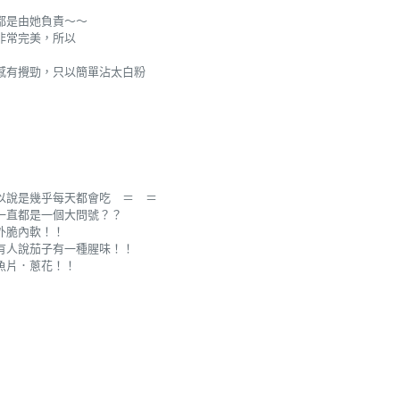
都是由她負責～～
非常完美，所以
感有攪勁，只以簡單沾太白粉
以說是幾乎每天都會吃 ＝ ＝
一直都是一個大問號？？
外脆內軟！！
有人說茄子有一種腥味！！
魚片．蔥花！！