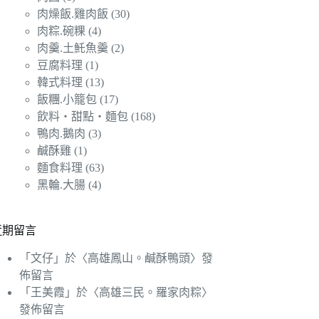
肉燥飯.雞肉飯
(30)
肉粽.碗粿
(4)
肉羹.土魠魚羹
(2)
豆腐料理
(1)
韓式料理
(13)
飯糰.小籠包
(17)
飲料‧甜點‧麵包
(168)
鴨肉.鵝肉
(3)
鹹酥雞
(1)
麵食料理
(63)
黑輪.大腸
(4)
近期留言
「
文仔
」於〈
高雄鳳山。鹹酥鴨頭
〉發
佈留言
「
王美霞
」於〈
高雄三民。羅家肉粽
〉
發佈留言