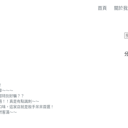
首頁
關於我
！
章～～～
都特別好騙？？
過！！真是有點諷刺～～
口味，這家店就是殺手呆呆首選！
然客滿～～