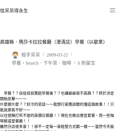
跳
至
信呆呆得永生
主
要
內
容
高雄縣．瑪莎卡拉拉餐廳（澄清店）早餐（以歇業）
殺手呆呆
2009-03-22
早餐‧brunch．下午茶．咖啡
6 則留言
早餐？？自從叔叔賣起早餐後？？也讓爺爺很不高興？？終於決定
開始反擊～～～
什麼跟什麼？？好冷的笑話～～我想行家應該聽的懂這個故事！！只
能說景氣不好～～
以往號稱打死不退的高價位餐廳！！現在也推出便宜套餐，而一些咖
啡館或是餐廳！！
雖然分店很多家！！卻不一定每一家經營方式都一樣～～當然今天板