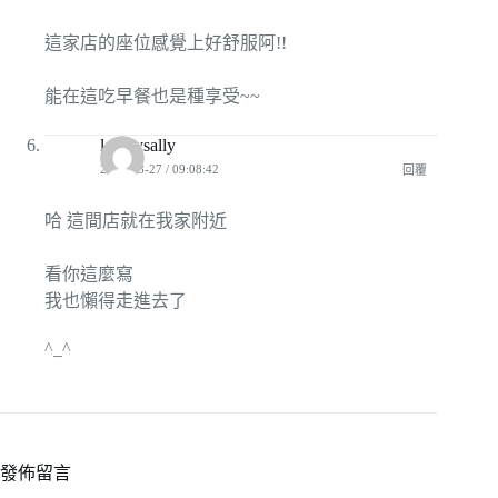
這家店的座位感覺上好舒服阿!!
能在這吃早餐也是種享受~~
lovelysally
2009-03-27 / 09:08:42
回覆
哈 這間店就在我家附近
看你這麼寫
我也懶得走進去了
^_^
發佈留言