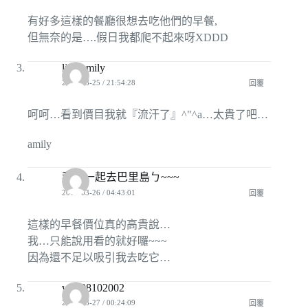
有好多這樣的餐廳很想去吃他們的早餐,
但無奈的是….假日我都爬不起來呀XDDD
lightamily
2009-03-25 / 21:54:28
回覆
呵呵…看到價目我就『流汗了』^"^a…太貴了吧…
amily
我們一起去巴里島ㄅ~~~
2009-03-26 / 04:43:01
回覆
這樣的早餐價位真的高貴說…
我…只能說用看的就好囉~~~
因為還不足以吸引我去吃它…
wey08102002
2009-03-27 / 00:24:09
回覆