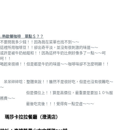
↓熱歐蕾咖啡 單點＄？？
不要問我多少錢！！因為我在菜單也找不到～～
這裡所用咖啡豆！！卻出奇平淡，並沒有很刺激的味道～～
或許是被牛奶給蹤和！！因為這杯牛奶比例好像多了一點～～呵
呵！！
喝起來很順！！但是都是牛奶的味道～～咖啡味卻不怎麼明顯！！
呆呆碎碎唸：整體來說！！雖然不是很好吃，但是也沒有很難吃～
～
但是價位上！！算是高價位，最重要是要加１０％服
務費～～
最後吃完後！！！覺得有一點空虛～～～
瑪莎卡拉拉餐廳（澄清店）