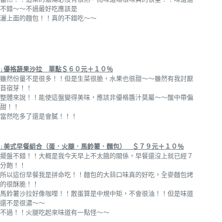
不錯～～不過最好吃應該是
灑上面的麵包！！真的不錯吃～～
↓優格蔬果沙拉 單點＄６０元＋１０％
雖然份量不是很多！！但是生菜很脆，水果也很甜～～雖然有我討厭
苜宿芽！！
整體來說！！能使這盤變得美味，應該非優格醬汁莫屬～～酸中帶偏
甜！！
當然吃多了還是會膩！！！
↓美式早餐組合（蛋．火腿．馬鈴薯．麵包） ＄７９元＋１０％
擺盤不錯！！大概是我今天早上不太餓的關係，早餐還沒上就已經７
分飽！！
所以這份早餐我是拼命吃！！麵包的大蒜口味真的好吃，全麥麵包烤
的很酥脆！！
馬鈴薯沙拉好像咖哩！！散蛋算是中規中矩，不會很油！！但是味道
還不是很濃～～
不過！！火腿吃起來味道有一點怪～～