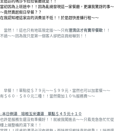
主造訪的瑪莎卡拉拉餐廳就是！！
當初因為上班途中！！因為亂繞發現這一家餐廳，更讓我驚訝的事～
～竟然賣起假日早餐？？
在我認知裡這家店的消費並不低！！於是趕快差播行程～～
當然！！這也只有地區限定版～～只有
澄清店才有賣早餐歐
！！
不過～～因為我只是第一個客人卻把店員給嚇到！！
早餐！！單點從＄７９元～～＄９９元，當然也可以加套餐～～
有＄６０．＄８０元二種！！當然需加１０％服務費～～
↓本日例湯 培根玉米濃湯 單點＄４５元＋１０
也許是服務生還沒有準備好！！就被我闖進去～～只看見急急忙忙從
樓上端整桶的湯下來！！
當然！！這桌的濃湯必沒有很熱，而味道培根味真的很重！！味道還