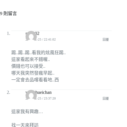
9 則留言
szi0202
2009-11-25 / 22:41:02
回覆
踢..踢..踢..看我的炫風狂踢..
這家看起來不錯喔..
價錢也可以接受..
哪天我突然發瘋早起..
一定會去品嚐看看地..西
wanghueichan
2009-11-25 / 23:37:20
回覆
這家我有興趣…
找一天來拜訪