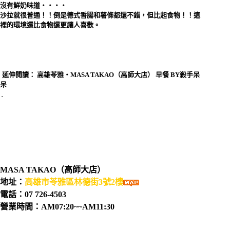
沒有鮮奶味道‧‧‧‧
沙拉就很普通！！倒是德式香腸和薯條都還不錯，但比起食物！！這
裡的環境還比食物還更讓人喜歡。
延伸閱讀：
高雄苓雅‧MASA TAKAO（高師大店） 早餐 BY殺手呆
呆
MASA TAKAO（高師大店）
地址：
高雄市苓雅區林德街3號2樓
電話：07 726-4503
營業時間：AM07:20~~AM11:30