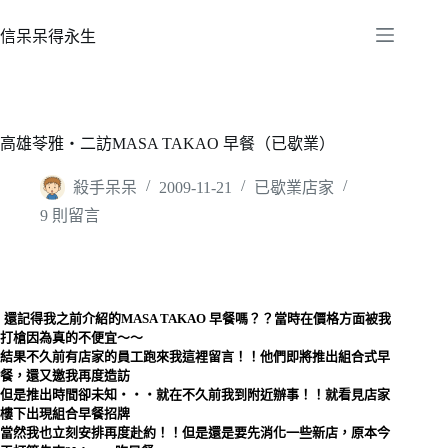
跳
至
信呆呆得永生
主
要
內
容
高雄苓雅‧二訪MASA TAKAO 早餐（已歇業）
殺手呆呆
2009-11-21
已歇業店家
9 則留言
還記得我之前介紹的
MASA TAKAO 早餐
嗎？？當時在價格方面被我
打槍因為真的不便宜～～
結果不久前有店家的員工跑來我這裡留言！！他們即將推出組合式早
餐，還又邀我再度造訪
但是推出時間卻未知‧‧‧就在不久前我到附近辦事！！就看見店家
樓下出現組合早餐招牌
當然我也立刻安排再度赴約！！但是還是要先消化一些新店，原本今