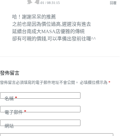
2009-12-01 / 08:31:15
回覆
哈！謝謝呆呆的推薦
之前也是因為價位過高,遲遲沒有進去
延續台南成大MASA店優雅的傳統
卻有可親的價錢,可以準備出發前往囉^^
發佈留言
發佈留言必須填寫的電子郵件地址不會公開。
必填欄位標示為
*
*
名稱
*
電子郵件
網站