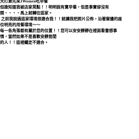
天打算先來3Women吃早餐
但誰知道我被店家晃點！！明明說有賣早餐，但是事實卻沒有
開‧‧‧‧馬上就轉往這家。
之前我說過這家環境很適合我！！就讓我把照片公佈，沿著窗邊的座
位明亮的用餐環境～～
每一各角落都有屬於您的位置！！您可以安安靜靜在裡面看書想事
情，當然如果不是喜歡安靜悠閒
的人！！這裡鐵定不適合。