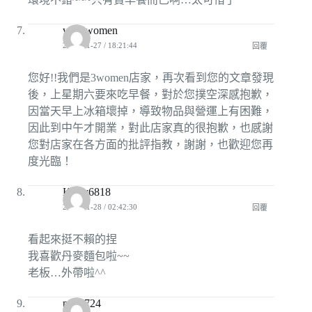
wer3women
2009-11-27 / 18:21:44
回覆
您好!!我們是3women店家，再次看到您的文章發現
後，上星期六要來吃早餐，對於您撲空深感抱歉，
因當天早上冰箱壞掉，導致物品與營運上有困難，
因此到中午才開業，對此店家真的很抱歉，也感謝
您對店家在各方面的批評指教，謝謝，也歡迎您再
度光臨！
Kerry6818
2009-11-28 / 02:42:30
回覆
看起來挺不賴的捏
我喜歡丹麥麵包啦~~
老板…外帶啦^^
pizi0724