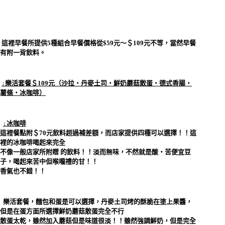
這裡早餐所提供5種組合早餐價格從$59元～＄109元不等，當然早餐
有附一背飲料。
↓樂活套餐＄109元（沙拉‧丹麥土司‧鮮奶蘑菇散蛋‧德式香腸‧
薯條‧冰咖啡）
↓冰咖啡
這裡餐點附＄70元飲料超過補差額，而店家提供四種可以選擇！！這
裡的冰咖啡喝起來完全
不像一般店家所附贈 的飲料！！淡而無味，不然就是酸‧苦便宜豆
子，喝起來苦中但喉嚨禮的甘！！
香氣也不錯！！
樂活套餐，麵包和蛋是可以選擇，丹麥土司烤的酥脆在塗上果醬，
但是在蛋方面所選擇鮮奶蘑菇散蛋完全不行
散蛋太乾，雖然加入蘑菇但是味道很淡！！雖然強調鮮奶，但是完全