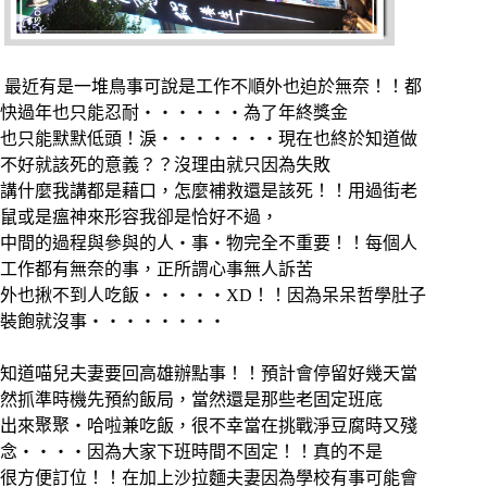
最近有是一堆鳥事可說是工作不順外也迫於無奈！！都
快過年也只能忍耐‧‧‧‧‧‧為了年終獎金
也只能默默低頭！淚‧‧‧‧‧‧‧現在也終於知道做
不好就該死的意義？？沒理由就只因為失敗
講什麼我講都是藉口，怎麼補救還是該死！！用過街老
鼠或是瘟神來形容我卻是恰好不過，
中間的過程與參與的人‧事‧物完全不重要！！每個人
工作都有無奈的事，正所謂心事無人訴苦
外也揪不到人吃飯‧‧‧‧‧XD！！因為呆呆哲學肚子
裝飽就沒事‧‧‧‧‧‧‧‧
知道喵兒夫妻要回高雄辦點事！！預計會停留好幾天當
然抓準時機先預約飯局，當然還是那些老固定班底
出來聚聚‧哈啦兼吃飯，很不幸當在挑戰淨豆腐時又殘
念‧‧‧‧因為大家下班時間不固定！！真的不是
很方便訂位！！在加上沙拉麵夫妻因為學校有事可能會