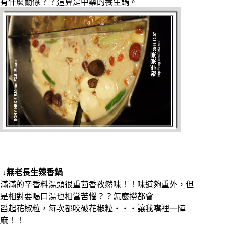
有什麼關係？？這算是中藥的養生鍋。
↓無老長生辣香鍋
滿滿的辛香料湯頭很重茴香孜然味！！味道夠重外，但
是相對要喝口湯也相當苦惱？？怎麼撈都會
舀起花椒粒，每次都咬破花椒粒‧‧‧讓我嘴裡一陣
麻！！