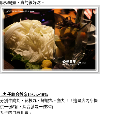
麻辣鍋煮，真的很好吃。
↓丸子綜合盤＄198元+10%
分別牛肉丸‧花枝丸‧鮮蝦丸‧魚丸！！這是店內所提
供一份8顆，綜合就是一種2顆！！
丸子的口感扎實。