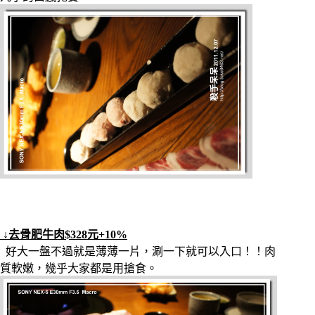
↓去骨肥牛肉$328元+10%
好大一盤不過就是薄薄一片，涮一下就可以入口！！肉
質軟嫩，幾乎大家都是用搶食。