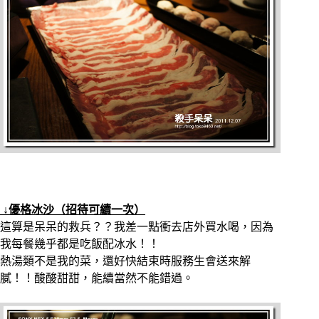
↓優格冰沙（招待可續一次）
這算是呆呆的救兵？？我差一點衝去店外買水喝，因為
我每餐幾乎都是吃飯配冰水！！
熱湯類不是我的菜，還好快結束時服務生會送來解
膩！！酸酸甜甜，能續當然不能錯過。