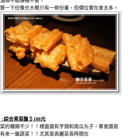
油條不過價格不斐，
算一下份像也大概只有一條份量，但價位實在差太多。
↓綜合青菜盤＄188元
菜的種類不少！！裡面還有芋頭和南瓜丸子，畢竟還是
有來一盤蔬菜！！尤其是高麗菜長時間在