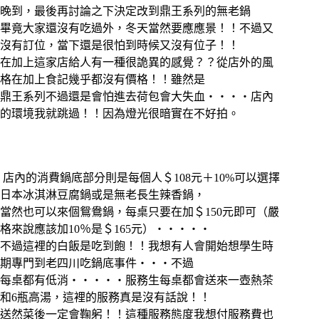
晚到，最後再討論之下決定改到鼎王系列的無老鍋
畢竟大家還沒有吃過外，冬天當然要應應景！！不過又
沒有訂位，當下還是很怕到時候又沒有位子！！
在加上這家店給人有一種很詭異的感覺？？從店外的風
格在加上食記幾乎都沒有價格！！雖然是
鼎王系列不過還是會怕進去荷包會大失血‧‧‧‧店內
的環境我就跳過！！因為燈光很暗實在不好拍。
店內的消費鍋底部分則是每個人＄108元＋10%可以選擇
日本冰淇淋豆腐鍋或是無老長生辣香鍋，
當然也可以來個鴛鴦鍋，每桌只要在加＄150元即可（嚴
格來說應該加10％是＄165元）‧‧‧‧‧
不過這裡的白飯是吃到飽！！我想有人會開始想學生時
期專門到老四川吃鍋底事件‧‧‧不過
每桌都有低消‧‧‧‧‧服務生每桌都會送來一壺熱茶
和6瓶高湯，這裡的服務真是沒有話說！！
送然菜後一定會鞠躬！！這種服務態度我想付服務費也