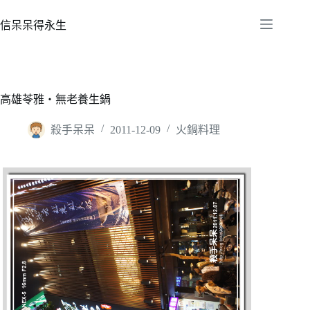
跳
至
信呆呆得永生
主
要
內
容
高雄苓雅‧無老養生鍋
殺手呆呆
2011-12-09
火鍋料理