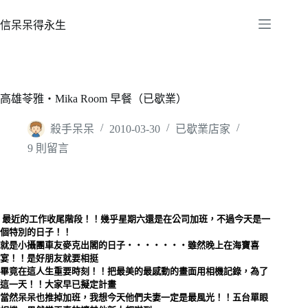
跳
至
信呆呆得永生
主
要
內
容
高雄苓雅‧Mika Room 早餐（已歇業）
殺手呆呆
2010-03-30
已歇業店家
9 則留言
最近的工作收尾階段！！幾乎星期六還是在公司加班，不過今天是一
個特別的日子！！
就是小攝團車友麥克出閣的日子‧‧‧‧‧‧‧雖然晚上在海寶喜
宴！！是好朋友就要相挺
畢竟在這人生重要時刻！！把最美的最感動的畫面用相機記錄，為了
這一天！！大家早已擬定計畫
當然呆呆也推掉加班，我想今天他們夫妻一定是最風光！！五台單眼