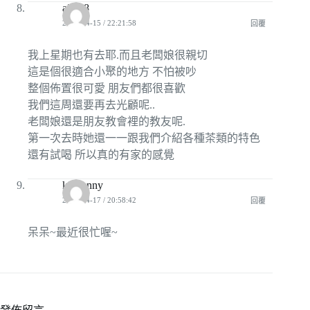
a2088
2010-04-15 / 22:21:58
回覆
我上星期也有去耶.而且老闆娘很親切
這是個很適合小聚的地方 不怕被吵
整個佈置很可愛 朋友們都很喜歡
我們這周還要再去光顧呢..
老闆娘還是朋友教會裡的教友呢.
第一次去時她還一一跟我們介紹各種茶類的特色
還有試喝 所以真的有家的感覺
kissjanny
2010-04-17 / 20:58:42
回覆
呆呆~最近很忙喔~