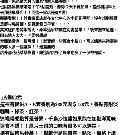
相機，果然當天真的讓其他新人都嚇到‧‧‧
也因為集團結婚是下午2點開始，難得今天不要加班，當然利用早上
去拜訪早餐店！！而這一家店是從相相
那邊看到！！其實這家店就在文化中心的
小花花
隔壁，沒有想到經營
是鄉村雜貨鋪，卻賣起假日早餐‧‧‧‧
其實經由老闆娘說明，原本這家店就在別處營業！！後來搬來這裡，
因為地方太大，老闆娘想說
空間浪費有一點可惜！！就賣起一些輕食小點心，可以讓進來夠購物
的客人多一個選擇！！最重要的
店外那花花草草佈置，讓這家店多了綠意也多了一份神祕感。
↓A餐88元
這裡有提供A‧B套餐別為$88元與＄128元，餐點有附淡
咖啡‧綠茶‧紅茶！！
這裡得餐點算是普通，千島沙拉醬如果能在加點洋蔥味
道會不錯！！厚片土司的口味有很多可以選擇，
還有焗烤馬鈴薯！！鬆軟但是味道有一點淡，價格上還