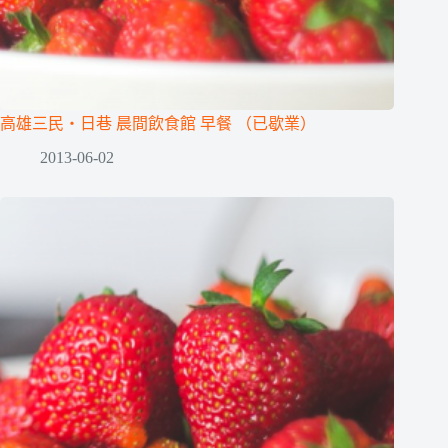
高雄三民‧日巷 晨間飲食館 早餐 （已歇業）
2013-06-02