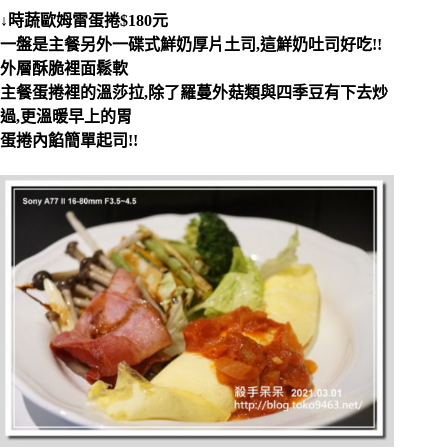
↓時蔬歐姆雷蛋捲$180元
一盤是主餐另外一碟式鮮奶厚片土司,這鮮奶吐司好吃!!
外層酥脆裡面鬆軟
主餐蛋捲裡的溫莎拉,除了羅蔓外菇類與四季豆有下去炒
過,更溫暖早上的胃
蛋捲內餡簡單起司!!