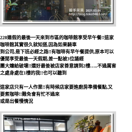
228連假的最後一天來到市區的咖啡館享受早午餐!!這家
咖啡館其實很久就知道,因為如果騎車
到公司,是下班必經之路!!有咖啡有早午餐提供,原本可以
優閒享受最後一天假期,差一點被3位誦經
團大嬸給破壞!!還好最後被店家善意請到2樓…..不過厲害
之處身處在1樓的我!!也可以聽到
這家店只有一人作業!!有時候店家要進廚房準備餐點,又
要煮咖啡!!難免會有忙不過來
或是出餐慢情況