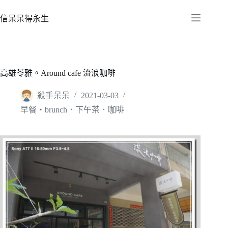
跳
至
信呆呆得永生
主
要
內
容
高雄苓雅。Around cafe 流浪咖啡
殺手呆呆
2021-03-03
早餐‧brunch．下午茶．咖啡