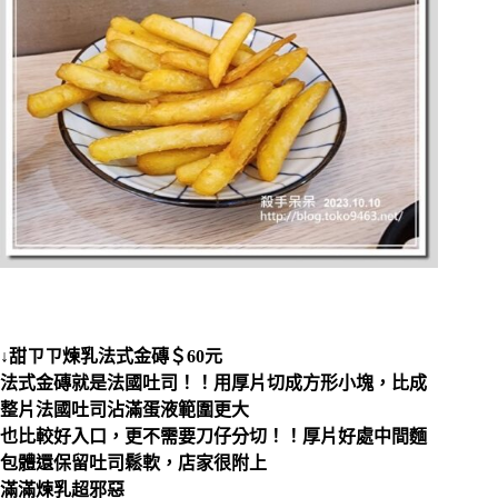
↓甜ㄗㄗ煉乳法式金磚＄60元
法式金磚就是法國吐司！！用厚片切成方形小塊，比成
整片法國吐司沾滿蛋液範圍更大
也比較好入口，更不需要刀仔分切！！厚片好處中間麵
包體還保留吐司鬆軟，店家很附上
滿滿煉乳超邪惡