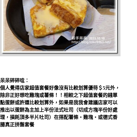
呆呆碎碎唸：
個人覺得店家超值套餐好像沒有比較划算優待＄5元外，
除非正好想吃雞塊或薯條！！相較之下超值套餐的錢單
點蛋餅或許還比較划算外，如果是我我會建議店家可以
推出以蛋餅為主加上半份法式吐司（切成方塊半份好處
理，損耗頂多半片吐司）在搭配薯條‧雞塊‧或德式香
腸真正拼盤套餐