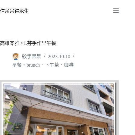
跳
至
信呆呆得永生
主
要
內
容
高雄苓雅。L芬手作早午餐
殺手呆呆
2023-10-10
早餐‧brunch．下午茶．咖啡