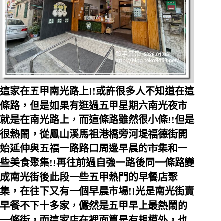
這家在五甲南光路上!!或許很多人不知道在這
條路，但是如果有逛過五甲星期六南光夜市
就是在南光路上，而這條路雖然很小條!!但是
很熱鬧，從鳳山溪馬祖港橋旁河堤福德街開
始延伸與五福一路路口周邊早晨的市集和一
些美食聚集!!再往前過自強一路後同一條路變
成南光街後此段一些五甲熱門的早餐店聚
集，在往下又有一個早晨市場!!光是南光街賣
早餐不下十多家，儼然是五甲早上最熱鬧的
一條街，而這家店在裡面算是有規模外，也