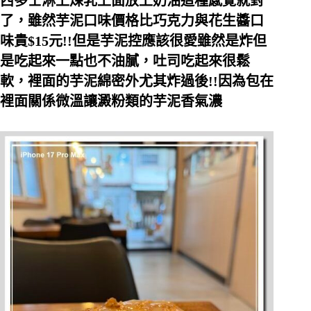
西多士淋上煉乳上面放上奶油這種感覺就對
了，雖然芋泥口味價格比巧克力與花生醬口
味貴$15元!!但是芋泥控應該很愛雖然是炸但
是吃起來一點也不油膩，吐司吃起來很鬆
軟，裡面的芋泥綿密外尤其炸過後!!因為包在
裡面關係微溫讓澱粉類的芋泥香氣濃