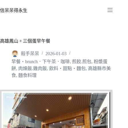
跳
至
信呆呆得永生
主
要
內
容
高雄鳳山。三個蛋早午餐
殺手呆呆
2026-01-03
早餐‧brunch．下午茶．咖啡
,
煎餃.煎包
,
粉漿蛋
餅
,
肉燥飯.雞肉飯
,
飲料‧甜點‧麵包
,
高雄縣市美
食
,
麵食料理