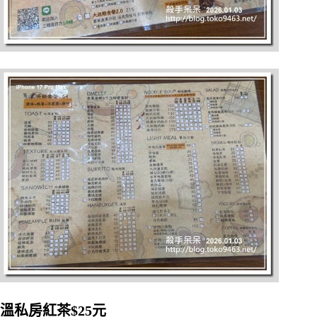
溫私房紅茶$25元