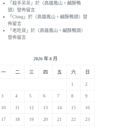
「
殺手呆呆
」於〈
高雄鳳山。鹹酥鴨
頭
〉發佈留言
「
Ching
」於〈
高雄鳳山。鹹酥鴨頭
〉發
佈留言
「
老吃貨
」於〈
高雄鳳山。鹹酥鴨頭
〉
發佈留言
2026 年 8 月
一
二
三
四
五
六
日
1
2
3
4
5
6
7
8
9
10
11
12
13
14
15
16
17
18
19
20
21
22
23