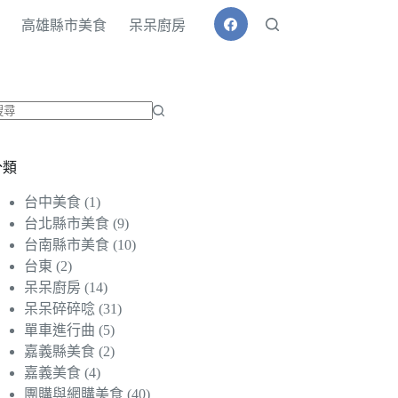
高雄縣市美食
呆呆廚房
找
不
分類
到
符
台中美食
(1)
合
台北縣市美食
(9)
條
台南縣市美食
(10)
件
台東
(2)
的
呆呆廚房
(14)
結
呆呆碎碎唸
(31)
果
單車進行曲
(5)
嘉義縣美食
(2)
嘉義美食
(4)
團購與網購美食
(40)