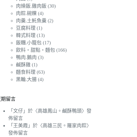
肉燥飯.雞肉飯
(30)
肉粽.碗粿
(4)
肉羹.土魠魚羹
(2)
豆腐料理
(1)
韓式料理
(13)
飯糰.小籠包
(17)
飲料‧甜點‧麵包
(166)
鴨肉.鵝肉
(3)
鹹酥雞
(1)
麵食料理
(63)
黑輪.大腸
(4)
近期留言
「
文仔
」於〈
高雄鳳山。鹹酥鴨頭
〉發
佈留言
「
王美霞
」於〈
高雄三民。羅家肉粽
〉
發佈留言