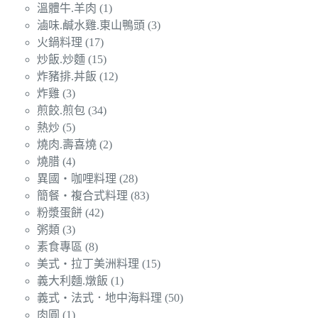
溫體牛.羊肉
(1)
滷味.鹹水雞.東山鴨頭
(3)
火鍋料理
(17)
炒飯.炒麵
(15)
炸豬排.丼飯
(12)
炸雞
(3)
煎餃.煎包
(34)
熱炒
(5)
燒肉.壽喜燒
(2)
燒腊
(4)
異國‧咖哩料理
(28)
簡餐‧複合式料理
(83)
粉漿蛋餅
(42)
粥類
(3)
素食專區
(8)
美式‧拉丁美洲料理
(15)
義大利麵.燉飯
(1)
義式‧法式．地中海料理
(50)
肉圓
(1)