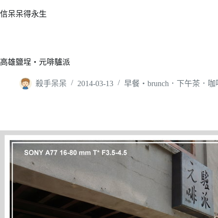
跳
信呆呆得永生
至
主
要
內
高雄鹽埕‧元啡驢派
容
殺手呆呆
2014-03-13
早餐‧brunch．下午茶．咖