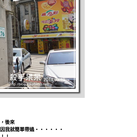
，後來
因我就簡單帶過‧‧‧‧‧‧
！！