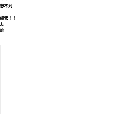
想不到
經營！！
友
診