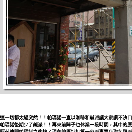
這一切都太過突然！！帕瑪諾一直以咖啡和鹹派讓大家讚不決口
帕瑪諾後期少了鹹派！！再來前陣子也休業一段時間，其中的原
阿茹離開帕瑪諾之後找了現在的原址打算一家派專賣店取名
驢派