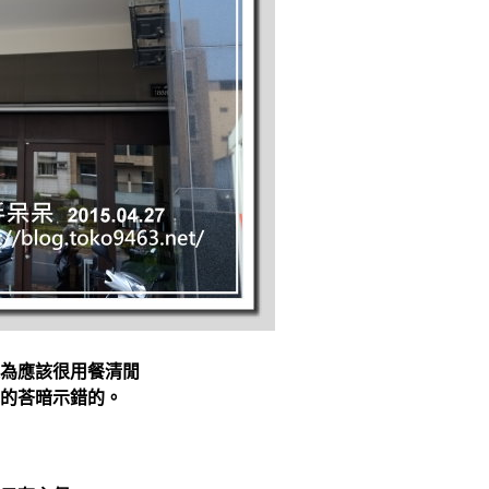
為應該很用餐清閒
的荅暗示錯的。