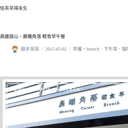
跳
信呆呆得永生
至
主
要
內
高雄鼓山‧晨曦角落 輕食早午餐
容
殺手呆呆
2015-05-02
早餐‧brunch．下午茶．咖