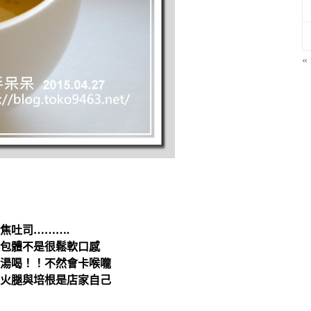
«
焦吐司……….
包體不是很鬆軟口感
湯喝！！不然會卡喉嚨
火腿與培根是店家自己