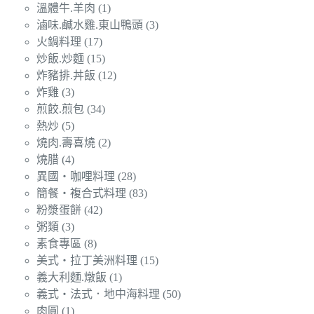
溫體牛.羊肉
(1)
滷味.鹹水雞.東山鴨頭
(3)
火鍋料理
(17)
炒飯.炒麵
(15)
炸豬排.丼飯
(12)
炸雞
(3)
煎餃.煎包
(34)
熱炒
(5)
燒肉.壽喜燒
(2)
燒腊
(4)
異國‧咖哩料理
(28)
簡餐‧複合式料理
(83)
粉漿蛋餅
(42)
粥類
(3)
素食專區
(8)
美式‧拉丁美洲料理
(15)
義大利麵.燉飯
(1)
義式‧法式．地中海料理
(50)
肉圓
(1)