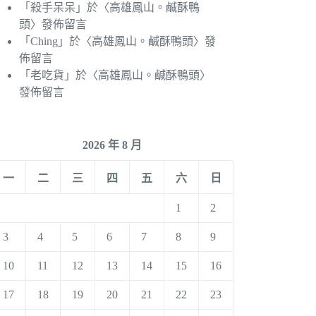
「
殺手呆呆
」於〈
高雄鳳山。鹹酥鴨
頭
〉發佈留言
「
Ching
」於〈
高雄鳳山。鹹酥鴨頭
〉發
佈留言
「
老吃貨
」於〈
高雄鳳山。鹹酥鴨頭
〉
發佈留言
2026 年 8 月
一
二
三
四
五
六
日
1
2
3
4
5
6
7
8
9
10
11
12
13
14
15
16
17
18
19
20
21
22
23