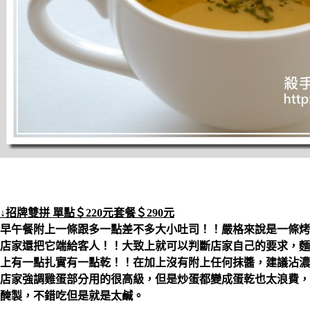
↓招牌雙拼 單點＄220元套餐＄290元
早午餐附上一條跟多一點差不多大小吐司！！嚴格來說是一條烤
店家還把它端給客人！！大致上就可以判斷店家自己的要求，麵
上有一點扎實有一點乾！！在加上沒有附上任何抹醬，建議沾濃
店家強調雞蛋部分用的很高級，但是炒蛋都變成蛋乾也太浪費，
醃製，不錯吃但是就是太鹹。