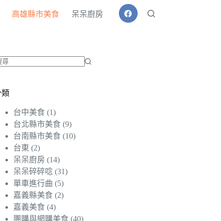
高雄縣市美食
呆呆廚房
找
不
分類
到
符
台中美食
(1)
合
台北縣市美食
(9)
條
台南縣市美食
(10)
件
台東
(2)
的
呆呆廚房
(14)
結
呆呆碎碎唸
(31)
果
單車進行曲
(5)
嘉義縣美食
(2)
嘉義美食
(4)
團購與網購美食
(40)