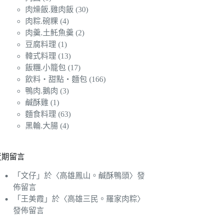
肉燥飯.雞肉飯
(30)
肉粽.碗粿
(4)
肉羹.土魠魚羹
(2)
豆腐料理
(1)
韓式料理
(13)
飯糰.小籠包
(17)
飲料‧甜點‧麵包
(166)
鴨肉.鵝肉
(3)
鹹酥雞
(1)
麵食料理
(63)
黑輪.大腸
(4)
近期留言
「
文仔
」於〈
高雄鳳山。鹹酥鴨頭
〉發
佈留言
「
王美霞
」於〈
高雄三民。羅家肉粽
〉
發佈留言