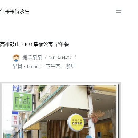
跳
至
信呆呆得永生
主
要
內
容
高雄鼓山‧Flat 幸福公寓 早午餐
殺手呆呆
2013-04-07
早餐‧brunch．下午茶．咖啡