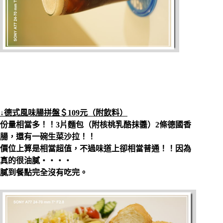
↓德式風味腸拼盤＄109元（附飲料）
份量相當多！！3片麵包（附核桃乳酪抹醬）2條德國香
腸，還有一碗生菜沙拉！！
價位上算是相當超值，不過味道上卻相當普通！！因為
真的很油膩‧‧‧‧
膩到餐點完全沒有吃完。