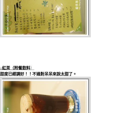
↓紅茶（附餐飲料
）
甜度已經調好！！不過對呆呆來說太甜了。