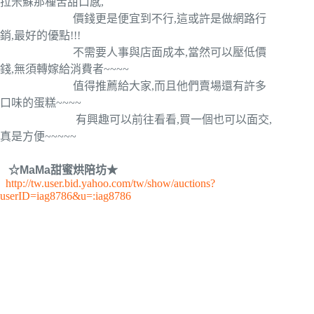
拉米蘇那種苦甜口感,
價錢更是便宜到不行,這或許是做網路行
銷,最好的優點!!!
不需要人事與店面成本,當然可以壓低價
錢,無須轉嫁給消費者~~~~
值得推薦給大家,而且他們賣場還有許多
口味的蛋糕~~~~
有興趣可以前往看看,買一個也可以面交,
真是方便~~~~~
☆MaMa甜蜜烘陪坊★
http://tw.user.bid.yahoo.com/tw/show/auctions?
userID=iag8786&u=:iag8786