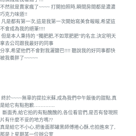
不然就是賣家瘋了~~~~ 打開拍照時,瞬間房間都是濃濃
巧克力味道!!
凡是都有第一次,這是我第一次開始寫美食報報,希望這
不會成為我的絕筆!!!!
但是本人秉持的 “獨肥肥,不如眾肥肥”的名言,決定明天
拿去公司跟我最好的同事
分享,希望他們不會對我灑鹽巴!!!! 聽說我的好同事都快
被我養胖了~~~~~
終於~~~~無辜的提拉米蘇,成為我們中午飯後的甜點,真
是給它有點抱歉………….
斷面秀,給它拍的有點醜醜的,各位看官們,是否有發現照
片有什麼不妥的地方嗎??
真是給它不小心,把後面那罐黑師傅捲心酥,也拍進來了,
那是上星期某一位辦公室