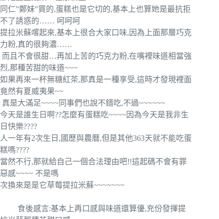
同仁”鄭妹”買的,蛋糕也是它切的,基本上也算她是最抗拒
不了誘惑的…… 呵呵呵
提拉米蘇嚐起來,基本上很合大家口味,因為上面那層巧克
力粉,真的很夠濃……
而且不會很甜…再加上苦的巧克力粉,在嘴裡味道相當強
烈,那種苦甜的味道~~~
如果再來一杯無糖紅茶,那真是一種享受,這時才發現裡面
竟然有夏威夷果~~
真是大滿足~~~~同事們也說不錯吃,不過~~~~~~
今天是誰生日啊??怎麼有蛋糕吃~~~~因為今天是我非生
日快樂????
人一年有2次生日,國歷與農曆,但是其他363天就不能吃蛋
糕嗎????
當然不行,那就給自己一個合法理由吧!!這起碼不會有罪
惡感~~~~ 不是嗎
次換來是是它草莓提拉米蘇~~~~~~~
食後感言:
基本上再口感與味道還算優,充份發揮提