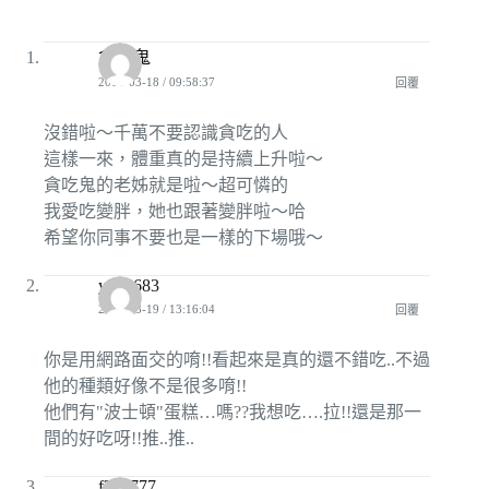
貪吃鬼
2008-03-18 / 09:58:37
回覆
沒錯啦～千萬不要認識貪吃的人
這樣一來，體重真的是持續上升啦～
貪吃鬼的老姊就是啦～超可憐的
我愛吃變胖，她也跟著變胖啦～哈
希望你同事不要也是一樣的下場哦～
y226683
2008-03-19 / 13:16:04
回覆
你是用網路面交的唷!!看起來是真的還不錯吃..不過
他的種類好像不是很多唷!!
他們有"波士頓"蛋糕…嗎??我想吃….拉!!還是那一
間的好吃呀!!推..推..
f317777