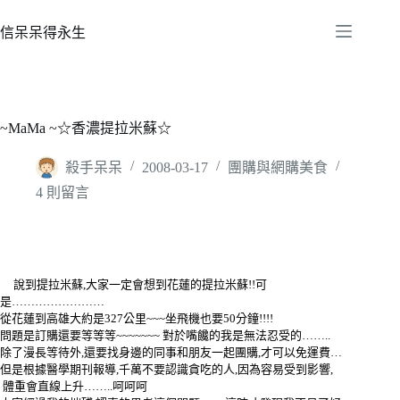
跳
至
信呆呆得永生
主
要
內
容
~MaMa ~☆香濃提拉米蘇☆
殺手呆呆
2008-03-17
團購與網購美食
4 則留言
說到提拉米蘇,大家一定會想到花蓮的提拉米蘇!!可
是……………………
從花蓮到高雄大約是327公里~~~坐飛機也要50分鐘!!!!
問題是訂購還要等等等~~~~~~~ 對於嘴饞的我是無法忍受的……..
除了漫長等待外,還要找身邊的同事和朋友一起團購,才可以免運費…
但是根據醫學期刊報導,千萬不要認識貪吃的人,因為容易受到影響,
體重會直線上升……..呵呵呵