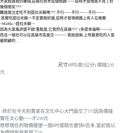
大家經過我的摧殘,認真的思考這個問題~~~~這時才發現我不見了好
幾個朋友!!!!!
難道我注定吃不到提拉米蘇嗎??? 不行~~~ 不行~~~~ 不行~~~~
其實吃提拉米蘇一不定要跑好遠,這時才發現網路上有人在推薦
~MaMa ~提拉米蘇~~
因為大家風評還不錯!重點是,它竟然在高雄!!!!! (多麼幸福啊~~~~~)
而且一個也可以在高雄市區面交~~~~~~ 我就說嘛,上帝最貪吃的人是
最照顧的….
尺寸:
8吋(高5公分) 價錢210
元
終於在今天約賣家在文化中心大門面交了!!!!因為價錢
實在太心動~~~才210元
想想現在的物價隨便一個8吋蛋糕也要快6百多,當初我以
為價錢是我看錯了!!!