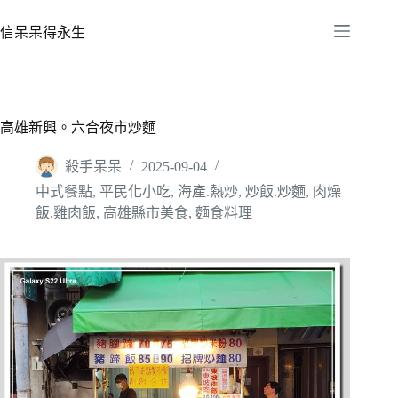
跳
至
信呆呆得永生
主
要
內
容
高雄新興。六合夜市炒麵
殺手呆呆
2025-09-04
中式餐點
,
平民化小吃
,
海產.熱炒
,
炒飯.炒麵
,
肉燥
飯.雞肉飯
,
高雄縣市美食
,
麵食料理