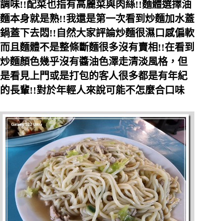
調味!!配菜也指有高麗菜與肉絲!!麵體選擇油
麵本身就是熟!!我還是第一次看到炒麵加水蓋
鍋蓋下去悶!!自然大家評論炒麵很濕口感偏軟
而且麵體不是整條斷麵很多沒有賣相!!在看到
炒麵顏色幾乎沒有醬油色澤走清淡風格，但
是看見上門或是打包的客人很多都是有年紀
的長輩!!對於年輕人來說可能不怎麼合口味