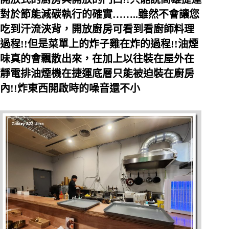
對於節能減碳執行的確實……..雖然不會讓您
吃到汗流浹背，開放廚房可看到看廚師料理
過程!!但是菜單上的炸子雞在炸的過程!!油煙
味真的會飄散出來，在加上以往裝在屋外在
靜電排油煙機在捷運底層只能被迫裝在廚房
內!!炸東西開啟時的噪音還不小