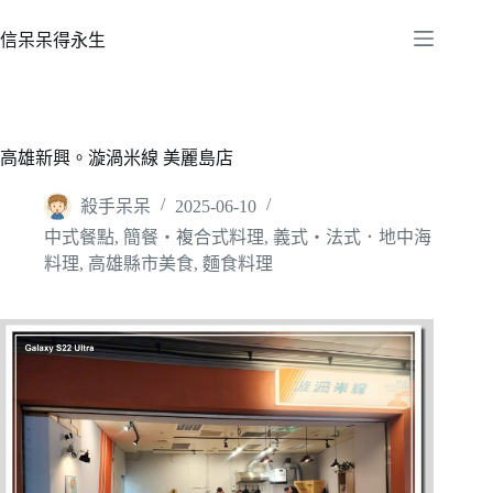
跳
至
信呆呆得永生
主
要
內
容
高雄新興。漩渦米線 美麗島店
殺手呆呆
2025-06-10
中式餐點
,
簡餐‧複合式料理
,
義式‧法式．地中海
料理
,
高雄縣市美食
,
麵食料理