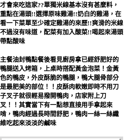
才會來吃這家??單獨米線基本沒有甚麼料，
重點在湯頭!!選擇原味雞湯!!奶白的雞湯，在
看一下菜單至少確定雞湯的來歷!!爽滑的米線
不過沒有味道，配菜有加入酸菜!!喝起來湯頭
帶點酸味
主餐油封鴨點餐後看見廚房拿已經舒肥好的
鴨腿送入烤箱，上桌時搭配黃金泡菜！金黃
色的鴨皮，外皮酥脆的鴨腿，鴨大腿骨部分
是最肥美的部位！！皮酥肉軟嫩即時不用刀
子叉子就很輕易撥開鴨肉，店家附上刀
叉！！其實當下有一點想直接用手拿起來
啃，鴨肉經過長時間舒肥，鴨肉一絲一絲纖
維吃起來淡淡的鹹味