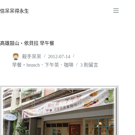
跳
至
信呆呆得永生
主
要
內
容
高雄鼓山‧依貝拉 早午餐
殺手呆呆
2012-07-14
早餐‧brunch．下午茶．咖啡
3 則留言