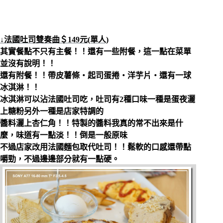
↓法國吐司雙奏曲＄149元(單人)
其實餐點不只有主餐！！還有一些附餐，這一點在菜單
並沒有說明！！
還有附餐！！帶皮薯條‧起司蛋捲‧洋芋片‧還有一球
冰淇淋！！
冰淇淋可以沾法國吐司吃，吐司有2種口味一種是蛋夜灑
上糖粉另外一種是店家特調的
醬料灑上杏仁角！！特製的醬料我真的常不出來是什
麼，味道有一點淡！！倒是一般原味
不過店家改用法國麵包取代吐司！！鬆軟的口感還帶點
嚼勁，不過邊邊部分就有一點硬。