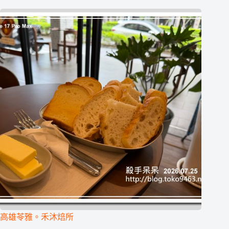
高雄苓雅。禾沐焙所