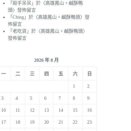
「
殺手呆呆
」於〈
高雄鳳山。鹹酥鴨
頭
〉發佈留言
「
Ching
」於〈
高雄鳳山。鹹酥鴨頭
〉發
佈留言
「
老吃貨
」於〈
高雄鳳山。鹹酥鴨頭
〉
發佈留言
2026 年 8 月
一
二
三
四
五
六
日
1
2
3
4
5
6
7
8
9
10
11
12
13
14
15
16
17
18
19
20
21
22
23