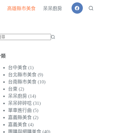
高雄縣市美食
呆呆廚房
找
不
分類
到
符
台中美食
(1)
合
台北縣市美食
(9)
條
台南縣市美食
(10)
件
台東
(2)
的
呆呆廚房
(14)
結
呆呆碎碎唸
(31)
果
單車進行曲
(5)
嘉義縣美食
(2)
嘉義美食
(4)
團購與網購美食
(40)