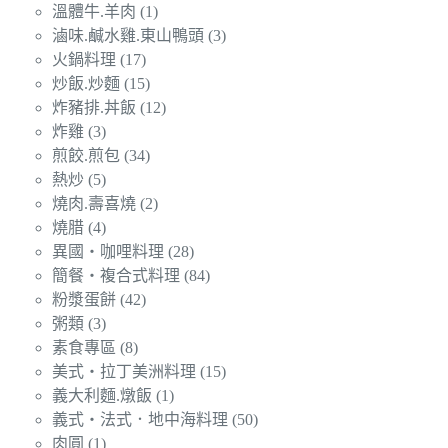
溫體牛.羊肉
(1)
滷味.鹹水雞.東山鴨頭
(3)
火鍋料理
(17)
炒飯.炒麵
(15)
炸豬排.丼飯
(12)
炸雞
(3)
煎餃.煎包
(34)
熱炒
(5)
燒肉.壽喜燒
(2)
燒腊
(4)
異國‧咖哩料理
(28)
簡餐‧複合式料理
(84)
粉漿蛋餅
(42)
粥類
(3)
素食專區
(8)
美式‧拉丁美洲料理
(15)
義大利麵.燉飯
(1)
義式‧法式．地中海料理
(50)
肉圓
(1)