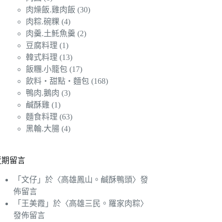
肉燥飯.雞肉飯
(30)
肉粽.碗粿
(4)
肉羹.土魠魚羹
(2)
豆腐料理
(1)
韓式料理
(13)
飯糰.小籠包
(17)
飲料‧甜點‧麵包
(168)
鴨肉.鵝肉
(3)
鹹酥雞
(1)
麵食料理
(63)
黑輪.大腸
(4)
近期留言
「
文仔
」於〈
高雄鳳山。鹹酥鴨頭
〉發
佈留言
「
王美霞
」於〈
高雄三民。羅家肉粽
〉
發佈留言