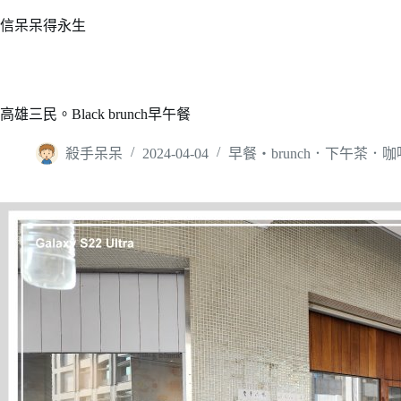
跳
信呆呆得永生
至
主
要
內
高雄三民。Black brunch早午餐
容
殺手呆呆
2024-04-04
早餐‧brunch．下午茶．咖